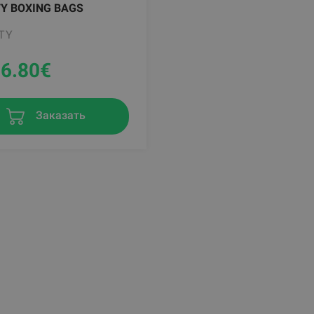
Y BOXING BAGS
TY
96.80
€
Заказать