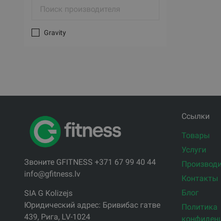
Gravity
Ссылки
Товары
Услуги
Звоните GFITNESS +371 67 99 40 44
Производи
info@gfitness.lv
Контакты
Блог
SIA G Kolizejs
Юридический адрес: Бривибас гатве
Политика
439, Рига, LV-1024
конфиден