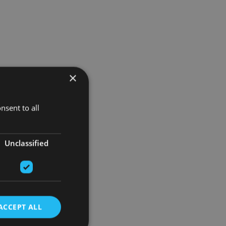
×
nsent to all
Unclassified
ACCEPT ALL