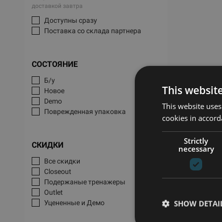
доставкой завтра
Доступны сразу
Поставка со склада партнера
СОСТОЯНИЕ
Б/у
This websit
Новое
Demo
This website uses
Поврежденная упаковка
cookies in accord
Strictly
СКИДКИ
necessary
Все скидки
Closeout
Подержаные тренажеры
Outlet
SHOW DETAI
Уцененные и Демо