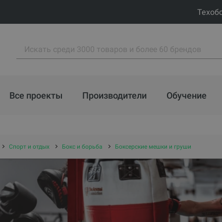
Техоб
Все проекты
Производители
Обучение
Спорт и отдых
Бокс и борьба
Боксерские мешки и груши