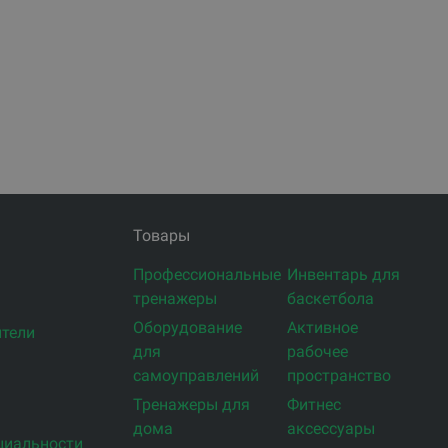
Товары
Профессиональные
Инвентарь для
тренажеры
баскетбола
Оборудование
Активное
тели
для
рабочее
самоуправлений
пространство
Тренажеры для
Фитнес
дома
аксессуары
циальности