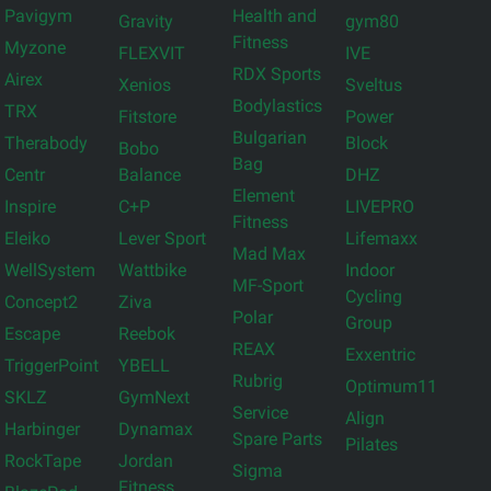
Pavigym
Health and
Gravity
gym80
Fitness
Myzone
FLEXVIT
IVE
RDX Sports
Airex
Xenios
Sveltus
Bodylastics
TRX
Fitstore
Power
Bulgarian
Therabody
Block
Bobo
Bag
Centr
Balance
DHZ
Element
Inspire
C+P
LIVEPRO
Fitness
Eleiko
Lever Sport
Lifemaxx
Mad Max
WellSystem
Wattbike
Indoor
MF-Sport
Cycling
Concept2
Ziva
Polar
Group
Escape
Reebok
REAX
Exxentric
TriggerPoint
YBELL
Rubrig
Optimum11
SKLZ
GymNext
Service
Align
Harbinger
Dynamax
Spare Parts
Pilates
RockTape
Jordan
Sigma
Fitness