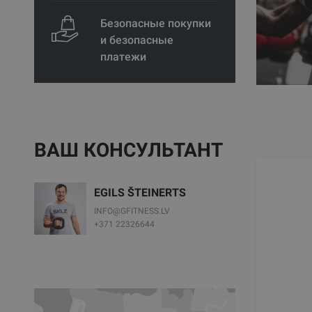
Безопасные покупки
и безопасные
платежи
ВАШ КОНСУЛЬТАНТ
EGILS ŠTEINERTS
INFO@GFITNESS.LV
+371 22326644