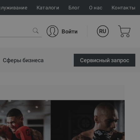
служивание
Каталоги
Блог
О нас
Контакты
RU
Войти
Сферы бизнеса
Cервисный запрос