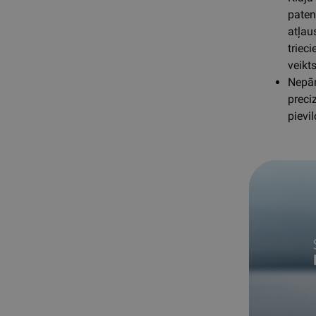
paten
atļau
triec
veikt
Nepār
preci
pievil