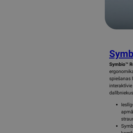
Symb
Symbio™ R
ergonomika
spiešanas l
interaktīvie
dalībniekus
Ieslīg
apmāc
strau
Symbi