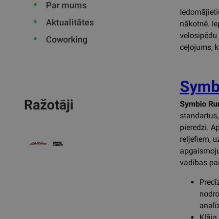
Par mums
Iedomājieti
Aktualitātes
nākotnē. Iep
velosipēdu 
Coworking
ceļojums, k
Symb
Ražotāji
Symbio Ru
standartus,
pieredzi. A
reljefiem, 
apgaismoju
vadības pa
Precīz
nodro
analīz
Klāja 