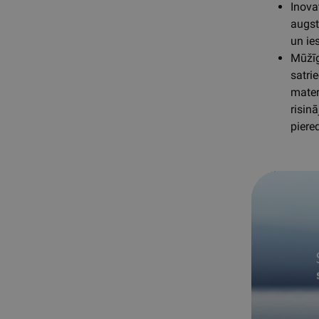
Inova
augst
un ie
Mūžīg
satri
mater
risin
piere