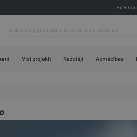
Serviss 
jumi
Visi projekti
Ražotāji
Apmācības
o