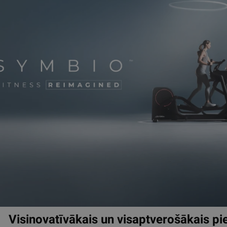
Visinovatīvākais un visaptverošākais pi