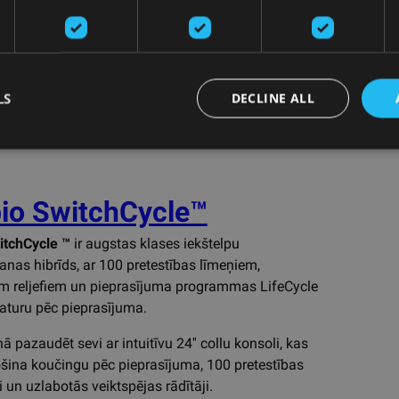
ina, lai trenažieris ne tikai izskatās labi, bet arī
z labāko pieredzi.
LS
DECLINE ALL
io SwitchCycle™
tchCycle ™
ir augstas klases iekštelpu
anas hibrīds, ar 100 pretestības līmeņiem,
em reljefiem un pieprasījuma programmas LifeCycle
aturu pēc pieprasījuma.
ā pazaudēt sevi ar intuitīvu 24'' collu konsoli, kas
šina koučingu pēc pieprasījuma, 100 pretestības
i un uzlabotās veiktspējas rādītāji.