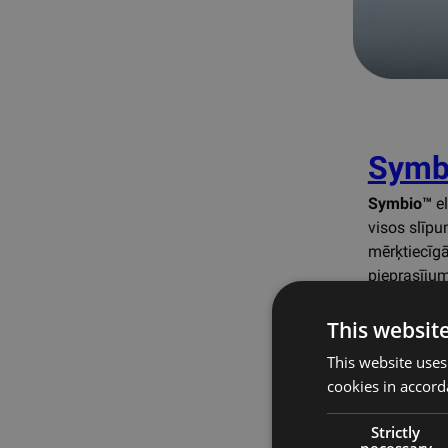
Symbi
Symbio™
el
visos slīp
mērķtiecīg
pieprasīju
Treniņ
This websit
nodro
This website uses
piepr
cookies in accord
Slīpu
organ
Strictly
Augst
necessary