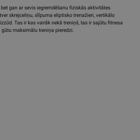
, bet gan ar sevis iegremdēšanu fiziskās aktivitātes
ver skrejceliņu, slīpuma eliptisko trenažieri, vertikālo
zūd. Tas ir kas vairāk nekā treniņš, tas ir sajūtu fitnesa
i gūtu maksimālu treniņa pieredzi.