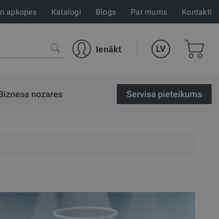
un apkopes
Katalogi
Blogs
Par mums
Kontakti
LV
Ienākt
Biznesa nozares
Servisa pieteikums