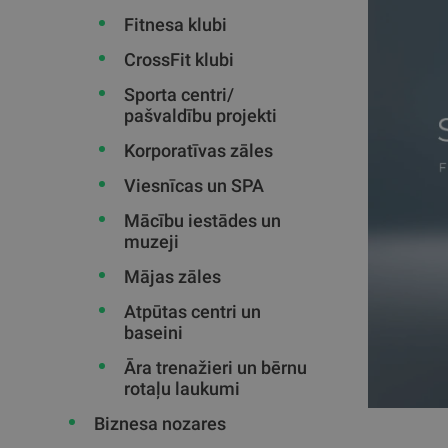
Fitnesa klubi
CrossFit klubi
Sporta centri/
pašvaldību projekti
Korporatīvas zāles
Viesnīcas un SPA
Mācību iestādes un
muzeji
Mājas zāles
Atpūtas centri un
baseini
Āra trenažieri un bērnu
rotaļu laukumi
Biznesa nozares