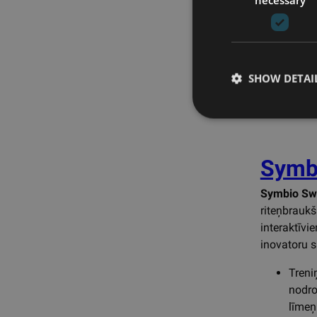
nodroš
snied
SHOW DETAI
Symb
Symbio Swi
riteņbraukš
interaktīvi
inovatoru s
Treniņ
nodro
līmeņ