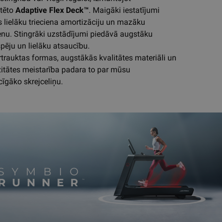
tēto
Adaptive Flex Deck™
. Maigāki iestatījumi
s lielāku trieciena amortizāciju un mazāku
ienu. Stingrāki uzstādījumi piedāvā augstāku
spēju un lielāku atsaucību.
trauktas formas, augstākās kvalitātes materiāli un
zitātes meistarība padara to par mūsu
cīgāko skrejceliņu.