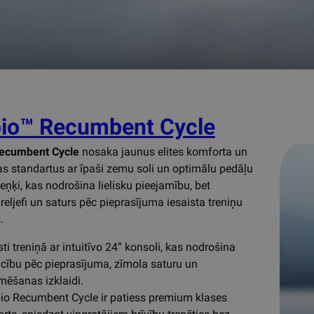
io™ Recumbent Cycle
ecumbent Cycle
nosaka jaunus elites komforta un
s standartus ar īpaši zemu soli un optimālu pedāļu
eņķi, kas nodrošina lielisku pieejamību, bet
 reljefi un saturs pēc pieprasījuma iesaista treniņu
.
sti treniņā ar intuitīvo 24” konsoli, kas nodrošina
ību pēc pieprasījuma, zīmola saturu un
mēšanas izklaidi.
o Recumbent Cycle ir patiess premium klases