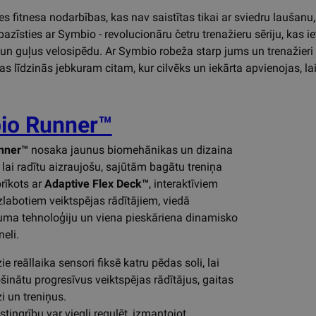
es fitnesa nodarbības, kas nav saistītas tikai ar sviedru laušanu
azīsties ar Symbio - revolucionāru četru trenažieru sēriju, kas iet
un guļus velosipēdu. Ar Symbio robeža starp jums un trenažieri iz
as līdzinās jebkuram citam, kur cilvēks un iekārta apvienojas, la
io Runner™
nner™
nosaka jaunus biomehānikas un dizaina
 lai radītu aizraujošu, sajūtām bagātu treniņa
prīkots ar
Adaptive Flex Deck™
, interaktīviem
uzlabotiem veiktspējas rādītājiem, viedā
ma tehnoloģiju un viena pieskāriena dinamisko
neli.
ie reāllaika sensori fiksē katru pēdas soli, lai
šinātu progresīvus veiktspējas rādītājus, gaitas
i un treniņus.
stingrību var viegli regulēt, izmantojot