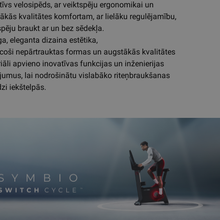
tīvs velosipēds, ar veiktspēju ergonomikai un
ākās kvalitātes komfortam, ar lielāku regulējamību,
spēju braukt ar un bez sēdekļa.
a, eleganta dizaina estētika,
ecoši nepārtrauktas formas un augstākās kvalitātes
iāli apvieno inovatīvas funkcijas un inženierijas
ājumus, lai nodrošinātu vislabāko riteņbraukšanas
dzi iekštelpās.