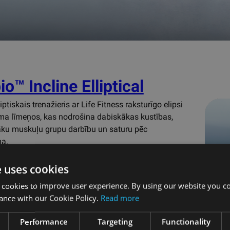
o™ Incline Elliptical
iptiskais trenažieris ar Life Fitness raksturīgo elipsi
uma līmeņos, kas nodrošina dabiskākas kustības,
āku muskuļu grupu darbību un saturu pēc
ma.
ā pazaudēt sevi ar intuitīvu 24'' collu konsoli, kas
e uses cookies
šina interaktīvu muskuļu karti, koučingu pēc
 cookies to improve user experience. By using our website you co
asījuma un izklaides straumēšanu.
ance with our Cookie Policy.
Read more
ma mehānisms līdzinās
iskai dabīgai skriešanai.
Performance
Targeting
Functionality
ākās kvalitātes estētika un ergonomiskā inovācija