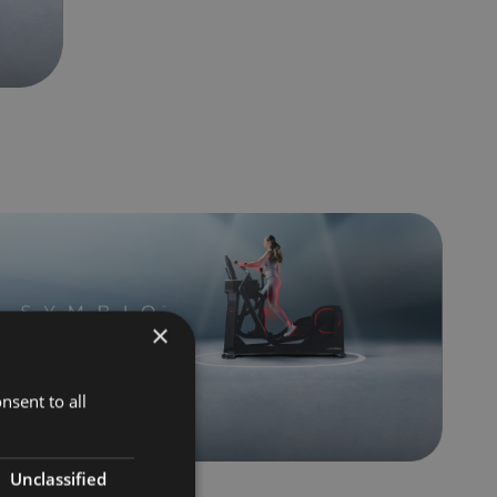
×
nsent to all
Unclassified