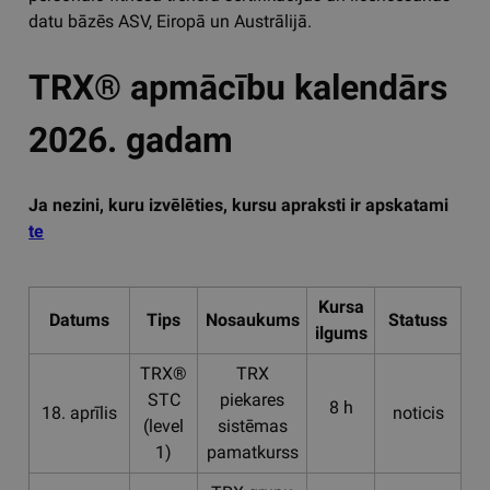
datu bāzēs ASV, Eiropā un Austrālijā.
TRX® apmācību kalendārs
2026. gadam
Ja nezini, kuru izvēlēties, kursu apraksti ir apskatami
te
Kursa
Datums
Tips
Nosaukums
Statuss
Va
ilgums
TRX®
TRX
STC
piekares
8 h
18. aprīlis
noticis
La
(level
sistēmas
1)
pamatkurss