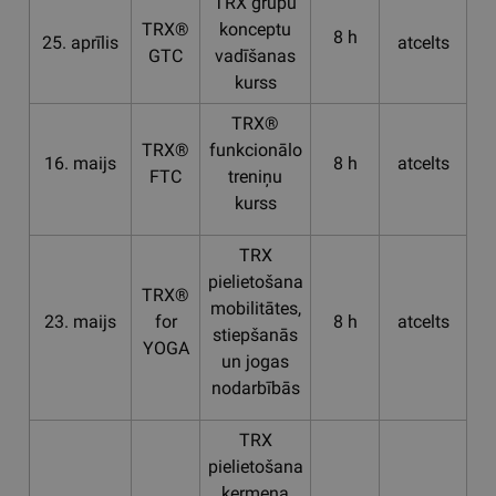
TRX grupu
TRX®
konceptu
8 h
25. aprīlis
atcelts
La
GTC
vadīšanas
kurss
TRX®
TRX®
funkcionālo
16. maijs
8 h
atcelts
La
FTC
treniņu
kurss
TRX
pielietošana
TRX®
mobilitātes,
23. maijs
for
8 h
atcelts
La
stiepšanās
YOGA
un jogas
nodarbībās
TRX
pielietošana
ķermeņa