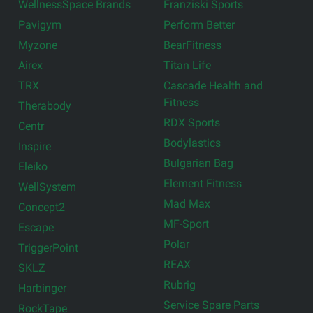
WellnessSpace Brands
Franziski Sports
Pavigym
Perform Better
Myzone
BearFitness
Airex
Titan Life
TRX
Cascade Health and
Fitness
Therabody
RDX Sports
Centr
Bodylastics
Inspire
Bulgarian Bag
Eleiko
Element Fitness
WellSystem
Mad Max
Concept2
MF-Sport
Escape
Polar
TriggerPoint
REAX
SKLZ
Rubrig
Harbinger
Service Spare Parts
RockTape