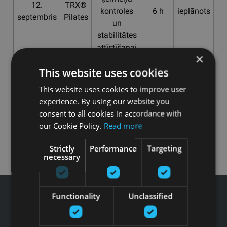
12.
TRX®
kontroles
6 h
ieplānots
La
septembris
Pilates
un
stabilitātes
attīstīšanai
×
This website uses cookies
This website uses cookies to improve user
Atpakaļ
experience. By using our website you
consent to all cookies in accordance with
our Cookie Policy.
Read more
Strictly
Performance
Targeting
necessary
Functionality
Unclassified