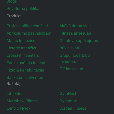
Blogs
Privātuma politika
Produkti
Profesionālie trenažieri
Aktīvā darba vide
Aprīkojums pašvaldībām
Fitnesa aksesuāri
Mājas trenažieri
Ģērbtuvju aprīkojums
Lietotie trenažieri
Brīvie svari
CrossFit inventārs
Grupu nodarbību
inventārs
Funkcionālais treniņš
Grīdas segumi
Fizio & Rehabilitācija
Basketbola inventārs
Ražotāji
Life Fitness
GymNext
Merrithew Pilates
Dynamax
Centr x Hyrox
Jordan Fitness