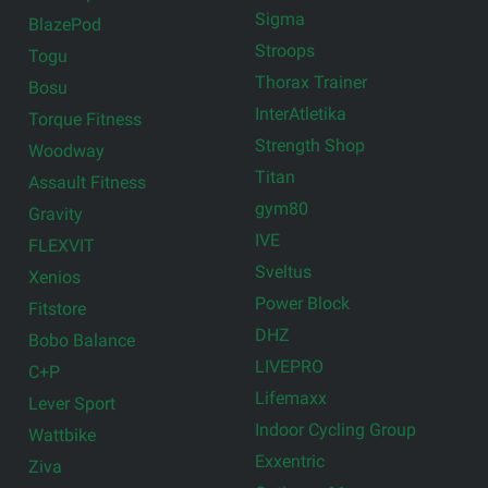
Sigma
BlazePod
Stroops
Togu
Thorax Trainer
Bosu
InterAtletika
Torque Fitness
Strength Shop
Woodway
Titan
Assault Fitness
gym80
Gravity
IVE
FLEXVIT
Sveltus
Xenios
Power Block
Fitstore
DHZ
Bobo Balance
LIVEPRO
C+P
Lifemaxx
Lever Sport
Indoor Cycling Group
Wattbike
Exxentric
Ziva