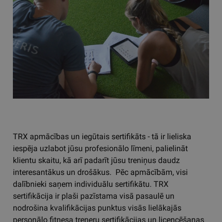
TRX apmācības un iegūtais sertifikāts - tā ir lieliska
iespēja uzlabot jūsu profesionālo līmeni, palielināt
klientu skaitu, kā arī padarīt jūsu treniņus daudz
interesantākus un drošākus. Pēc apmācībām, visi
dalībnieki saņem individuālu sertifikātu. TRX
sertifikācija ir plaši pazīstama visā pasaulē un
nodrošina kvalifikācijas punktus visās lielākajās
personālo fitnesa treneru sertifikācijas un licencēšanas