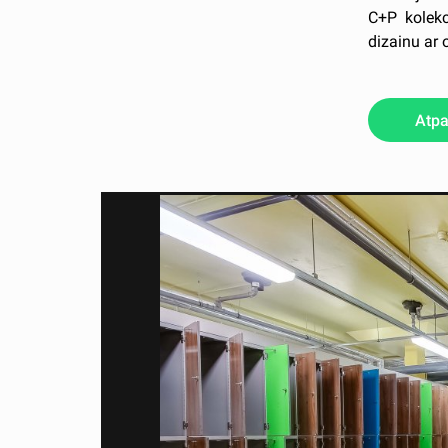
C+P kolekc
dizainu ar 
Atpa