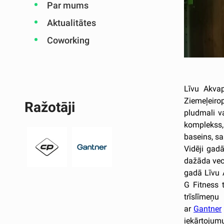
Par mums
Aktualitātes
Coworking
Līvu Akvap
Ziemeļeiro
Ražotāji
pludmali v
komplekss, 
baseins, sa
Vidēji gad
dažāda vec
gadā Līvu A
G Fitness 
trīslīmeņ
ar
Gantner
iekārtojumu