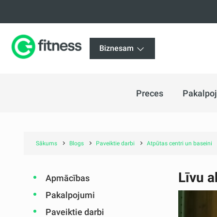
Biznesam
Preces
Pakalpo
Sākums
Blogs
Paveiktie darbi
Atpūtas centri un baseini
Līvu a
Apmācības
Pakalpojumi
Paveiktie darbi