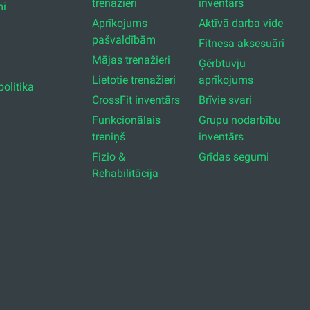
trenažieri
inventārs
mi
Aprīkojums
Aktīvā darba vide
pašvaldībām
Fitnesa aksesuāri
Mājas trenažieri
Ģērbtuvju
Lietotie trenažieri
aprīkojums
olitika
CrossFit inventārs
Brīvie svari
Funkcionālais
Grupu nodarbību
treniņš
inventārs
Fizio &
Grīdas segumi
Rehabilitācija