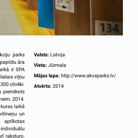
kciju parks
Valsts:
Latvija
papildu āra
Vieta:
Jūrmala
arkā ir SPA
Mājas lapa:
http://www.akvaparks.lv/
ielais viļņu
300 cilvēki.
Atvērts:
2014
s piemērots
niem. 2014.
 kuras laikā
ivlīmeņu un
 aprīkotas
individuālu
rī raksturo.