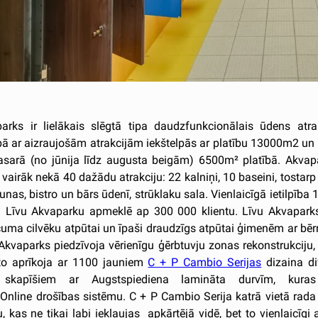
arks ir lielākais slēgtā tipa daudzfunkcionālais ūdens atra
pā ar aizraujošām atrakcijām iekštelpās ar platību 13000m2 un 
asarā (no jūnija līdz augusta beigām) 6500m² platībā. Akvap
vairāk nekā 40 dažādu atrakciju: 22 kalniņi, 10 baseini, tostarp l
unas, bistro un bārs ūdenī, strūklaku sala. Vienlaicīgā ietilpība 1
ā Līvu Akvaparku apmeklē ap 300 000 klientu. Līvu Akvapark
uma cilvēku atpūtai un īpaši draudzīgs atpūtai ģimenēm ar bēr
kvaparks piedzīvoja vērienīgu ģērbtuvju zonas rekonstrukciju,
to aprīkoja ar 1100 jauniem
C + P Cambio Serijas
dizaina d
u skapīšiem ar Augstspiediena lamināta durvīm, kuras
Online drošības sistēmu. C + P Cambio Serija katrā vietā rada 
, kas ne tikai labi iekļaujas apkārtējā vidē, bet to vienlaicīgi a