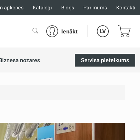
un apkopes
Katalogi
Blogs
Par mums
Kontakti
LV
Ienākt
Biznesa nozares
Servisa pieteikums