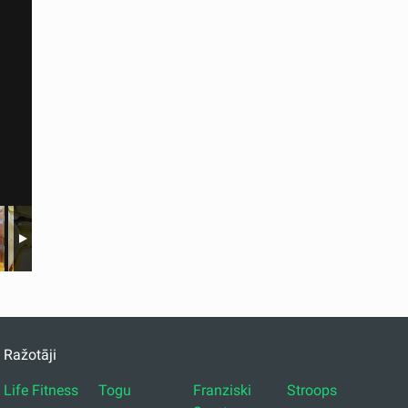
Ražotāji
Life Fitness
Togu
Franziski
Stroops