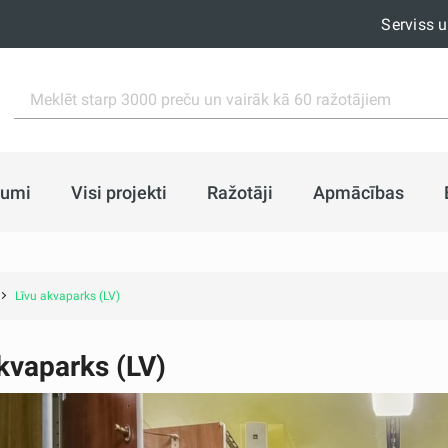
Serviss 
jumi
Visi projekti
Ražotāji
Apmācības
Līvu akvaparks (LV)
kvaparks (LV)