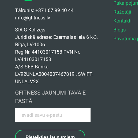
Pakalpoju
Tālrunis: +371 67 99 40 44
Ražotāji
info@gfitness.lv
Kontakti
Blogs
SIA G Kolizejs
Juridiskā adrese: Ezermalas iela 6 k-3,
Privātuma p
Rīga, LV-1006
Reģ.Nr. 44103017158 PVN Nr.
LV44103017158
A/S SEB Banka
LV92UNLA0004007467819 , SWIFT:
UNLALV2X
GFITNESS JAUNUMI TAVĀ E-
PASTĀ
Pieteikties jaunumiem