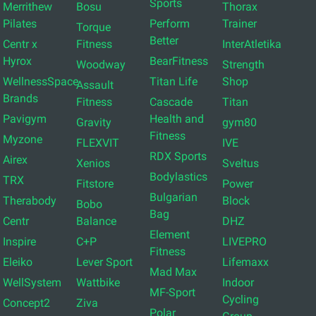
Sports
Merrithew
Bosu
Thorax
Pilates
Perform
Trainer
Torque
Better
Centr x
Fitness
InterAtletika
Hyrox
BearFitness
Woodway
Strength
WellnessSpace
Titan Life
Shop
Assault
Brands
Fitness
Cascade
Titan
Pavigym
Health and
Gravity
gym80
Fitness
Myzone
FLEXVIT
IVE
RDX Sports
Airex
Xenios
Sveltus
Bodylastics
TRX
Fitstore
Power
Bulgarian
Therabody
Block
Bobo
Bag
Centr
Balance
DHZ
Element
Inspire
C+P
LIVEPRO
Fitness
Eleiko
Lever Sport
Lifemaxx
Mad Max
WellSystem
Wattbike
Indoor
MF-Sport
Cycling
Concept2
Ziva
Polar