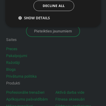
GFITNESS JAUNUMI TAVĀ E-PASTĀ
DECLINE ALL
SHOW DETAILS
Pieteikties jaunumiem
Saites
Preces
Pakalpojumi
Ražotāji
Blogs
Privātuma politika
Produkti
Profesionālie trenažieri
Aktīvā darba vide
Aprīkojums pašvaldībām
Fitnesa aksesuāri