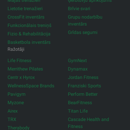
Mājas trenažieri
Ģērbtuvju aprīkojums
Lietotie trenažieri
Brīvie svari
CrossFit inventārs
Grupu nodarbību
inventārs
Funkcionālais treniņš
Grīdas segumi
Fizio & Rehabilitācija
Basketbola inventārs
Ražotāji
Life Fitness
GymNext
Merrithew Pilates
Dynamax
Centr x Hyrox
Jordan Fitness
WellnessSpace Brands
Franziski Sports
Pavigym
Perform Better
Myzone
BearFitness
Airex
Titan Life
TRX
Cascade Health and
Fitness
Therabody