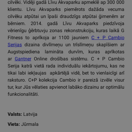
cilvēki. Vidēji gadā Līvu Akvaparku apmeklē ap 300 000
klientu. Līvu Akvaparks piemērots dažāda vecuma
cilvēku atpūtai un īpaši draudzīgs atpūtai ģimenēm ar
bērniem. 2014. gadā Līvu Akvaparks piedzīvoja
vērienīgu ģērbtuvju zonas rekonstrukciju, kuras laikā G
Fitness to aprīkoja ar 1100 jauniem
C + P Cambio
Serijas
dizaina divlīmeņu un trīslīmeņu skapīšiem ar
Augstspiediena lamināta durvīm, kuras aprīkotas
ar
Gantner
Online drošības sistēmu. C + P Cambio
Serija katrā vietā rada individuālu iekārtojumu, kas ne
tikai labi iekļaujas apkārtējā vidē, bet to vienlaicīgi arī
raksturo. C+P kolekcija Cambio ir pareizā izvēle visur
tur, kur Jūs vēlaties apvienot labāko dizainu ar optimālu
funkcionalitāti.
Valsts:
Latvija
Vieta:
Jūrmala