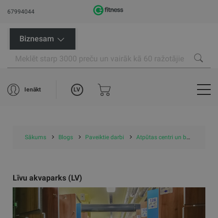
67994044
Biznesam
LV
Ienākt
Sākums
Blogs
Paveiktie darbi
Atpūtas centri un baseini
L
Līvu akvaparks (LV)