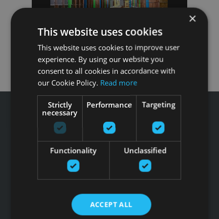
×
This website uses cookies
This website uses cookies to improve user
experience. By using our website you
consent to all cookies in accordance with
our Cookie Policy.
Read more
Strictly
Performance
Targeting
necessary
Tālrunis: +371 67 99 40 44
Functionality
Unclassified
info@gfitness.lv
SIA G Kolizejs
Juridiskā adrese: Ezermalas iela 6 k-3, Rīga, LV-1006
Reģ.Nr. 44103017158 PVN Nr. LV44103017158
ACCEPT ALL
A/S SEB Banka LV92UNLA0004007467819 , SWIFT: UNLALV2X