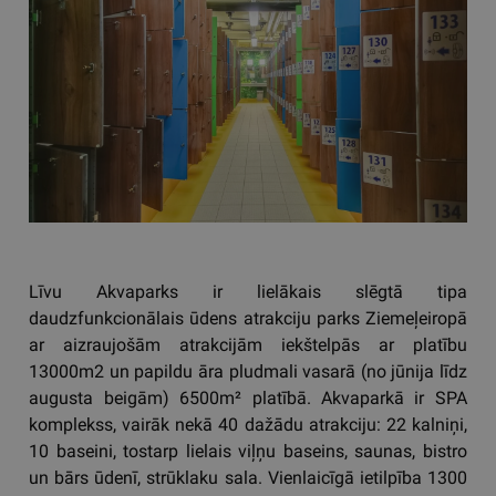
Līvu Akvaparks ir lielākais slēgtā tipa
daudzfunkcionālais ūdens atrakciju parks Ziemeļeiropā
ar aizraujošām atrakcijām iekštelpās ar platību
13000m2 un papildu āra pludmali vasarā (no jūnija līdz
augusta beigām) 6500m² platībā. Akvaparkā ir SPA
komplekss, vairāk nekā 40 dažādu atrakciju: 22 kalniņi,
10 baseini, tostarp lielais viļņu baseins, saunas, bistro
un bārs ūdenī, strūklaku sala. Vienlaicīgā ietilpība 1300