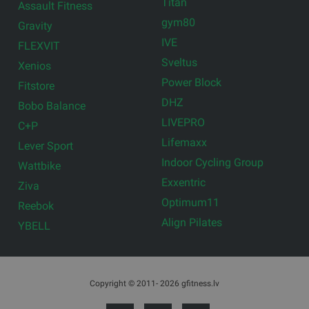
Titan
Assault Fitness
gym80
Gravity
IVE
FLEXVIT
Sveltus
Xenios
Power Block
Fitstore
DHZ
Bobo Balance
LIVEPRO
C+P
Lifemaxx
Lever Sport
Indoor Cycling Group
Wattbike
Exxentric
Ziva
Optimum11
Reebok
Align Pilates
YBELL
Copyright © 2011- 2026 gfitness.lv