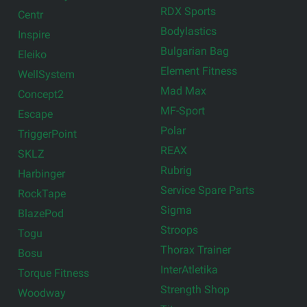
RDX Sports
Centr
Bodylastics
Inspire
Bulgarian Bag
Eleiko
Element Fitness
WellSystem
Mad Max
Concept2
MF-Sport
Escape
Polar
TriggerPoint
REAX
SKLZ
Rubrig
Harbinger
Service Spare Parts
RockTape
Sigma
BlazePod
Stroops
Togu
Thorax Trainer
Bosu
InterAtletika
Torque Fitness
Strength Shop
Woodway