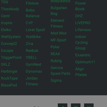
Bodylastics
TRX
Fitstore
Power
Bulgarian
Therabody
Block
Bobo
Bag
Centr
Balance
DHZ
Element
Inspire
C+P
LIVEPRO
Fitness
Eleiko
Lever Sport
Lifemaxx
Mad Max
WellSystem
Wattbike
Indoor
MF-Sport
Cycling
Concept2
Ziva
Polar
Group
Escape
Reebok
REAX
Exxentric
TriggerPoint
YBELL
Rubrig
Optimum11
SKLZ
GymNext
Service
Align
Harbinger
Dynamax
Spare Parts
Pilates
RockTape
Jordan
Sigma
Fitness
BlazePod