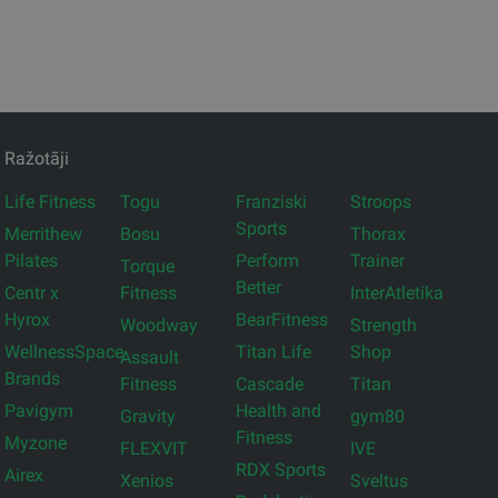
Ražotāji
Life Fitness
Togu
Franziski
Stroops
Sports
Merrithew
Bosu
Thorax
Pilates
Perform
Trainer
Torque
Better
Centr x
Fitness
InterAtletika
Hyrox
BearFitness
Woodway
Strength
WellnessSpace
Titan Life
Shop
Assault
Brands
Fitness
Cascade
Titan
Pavigym
Health and
Gravity
gym80
Fitness
Myzone
FLEXVIT
IVE
RDX Sports
Airex
Xenios
Sveltus