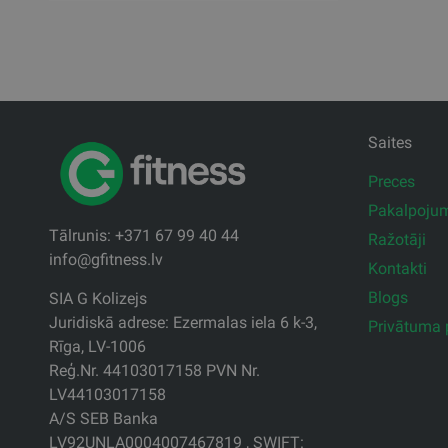
Saites
Preces
Pakalpoju
Tālrunis: +371 67 99 40 44
Ražotāji
info@gfitness.lv
Kontakti
Blogs
SIA G Kolizejs
Juridiskā adrese: Ezermalas iela 6 k-3,
Privātuma p
Rīga, LV-1006
Reģ.Nr. 44103017158 PVN Nr.
LV44103017158
A/S SEB Banka
LV92UNLA0004007467819 , SWIFT: