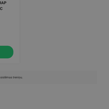
RAP
IC
sistēmas treniņu.