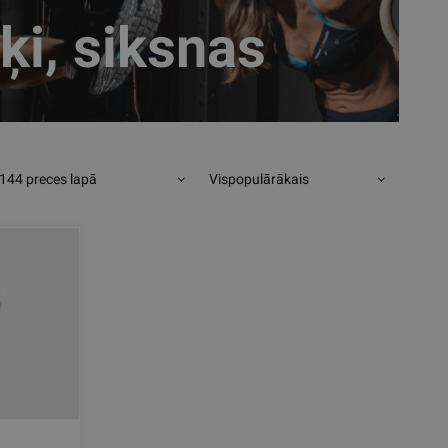
ķi, siksnas
144 preces lapā
Vispopulārākais