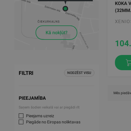
KOKA V
(32MM.
XENIO
Kā nokļūt?
104
FILTRI
NODZĒST VISU
Mēs piedāv
PIEEJAMĪBA
Saņem šodien veikalā vai ar piegādi rīt
Pieejams uzreiz
Piegāde no Eiropas noliktavas