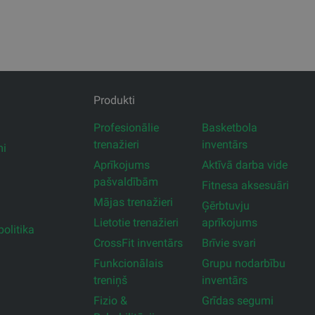
Produkti
Profesionālie
Basketbola
trenažieri
inventārs
mi
Aprīkojums
Aktīvā darba vide
pašvaldībām
Fitnesa aksesuāri
Mājas trenažieri
Ģērbtuvju
Lietotie trenažieri
aprīkojums
olitika
CrossFit inventārs
Brīvie svari
Funkcionālais
Grupu nodarbību
treniņš
inventārs
Fizio &
Grīdas segumi