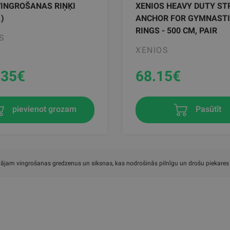
INGROŠANAS RIŅĶI
XENIOS HEAVY DUTY ST
)
ANCHOR FOR GYMNAST
RINGS - 500 CM, PAIR
S
XENIOS
.35
€
68.15
€
pievienot grozam
Pasūtīt
ājam vingrošanas gredzenus un siksnas, kas nodrošinās pilnīgu un drošu piekares 