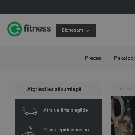
Biznesam
Preces
Pakalpo
Atgriezties sākumlapā
Sākums
Ātra un ērta piegāde
Droša iepirkšanās un