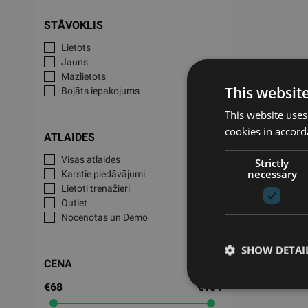
STĀVOKLIS
Lietots
Jauns
Mazlietots
This websit
Bojāts iepakojums
This website uses
cookies in accord
ATLAIDES
Visas atlaides
Strictly
necessary
Karstie piedāvājumi
Lietoti trenažieri
Outlet
Nocenotas un Demo
SHOW DETAI
CENA
€68
€104