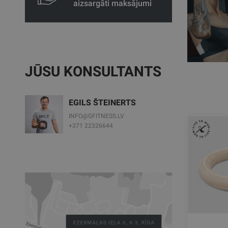
aizsargāti maksājumi
JŪSU KONSULTANTS
EGILS ŠTEINERTS
INFO@GFITNESS.LV
+371 22326644