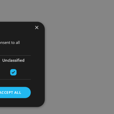
×
nsent to all
Unclassified
ACCEPT ALL