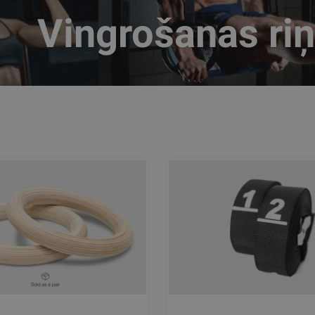
Vingrošanas riņ