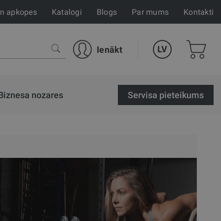
un apkopes
Katalogi
Blogs
Par mums
Kontakti
LV
Ienākt
Biznesa nozares
Servisa pieteikums