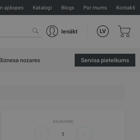
un apkopes
Katalogi
Blogs
Par mums
Kontakti
LV
Ienākt
Biznesa nozares
Servisa pieteikums
DAUDZUMS