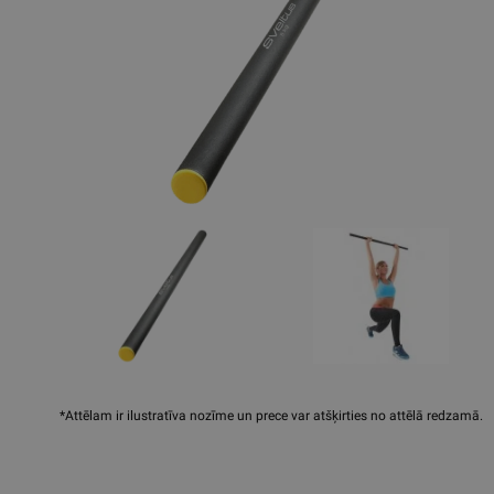
*Attēlam ir ilustratīva nozīme un prece var atšķirties no attēlā redzamā.