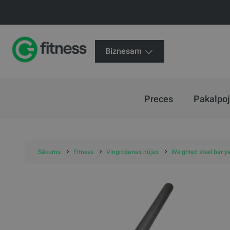
Biznesam
Preces
Pakalpo
Sākums
Fitness
Vingrošanas nūjas
Weighted steel bar y