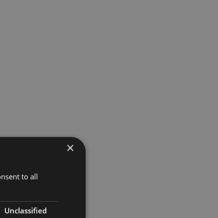
×
nsent to all
Unclassified