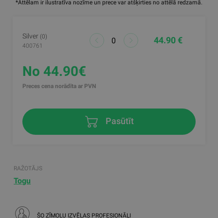
*Attēlam ir ilustratīva nozīme un prece var atšķirties no attēlā redzamā.
Silver
(0)
44.90 €
400761
No 44.90€
Preces cena norādīta ar PVN
Pasūtīt
RAŽOTĀJS
Togu
ŠO ZĪMOLU IZVĒLAS PROFESIONĀĻI