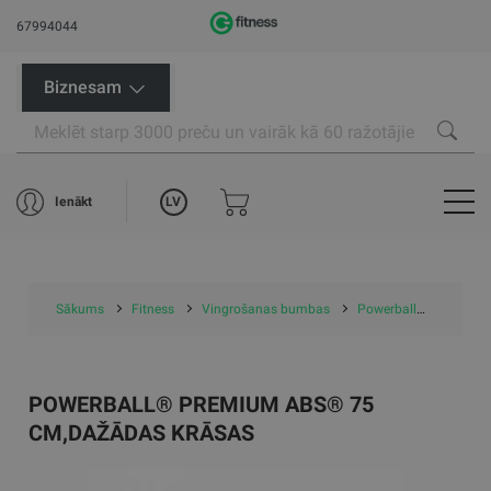
67994044
Biznesam
LV
Ienākt
Sākums
Fitness
Vingrošanas bumbas
Powerball® Premium ABS® 75 cm,dažādas krāsas
POWERBALL® PREMIUM ABS® 75
CM,DAŽĀDAS KRĀSAS