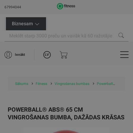
67994044
Biznesam
LV
Ienākt
Sākums
Fitness
Vingrošanas bumbas
Powerball® ABS® 65 cm vingrošanas bumba, dažādas krāsas
POWERBALL® ABS® 65 CM
VINGROŠANAS BUMBA, DAŽĀDAS KRĀSAS