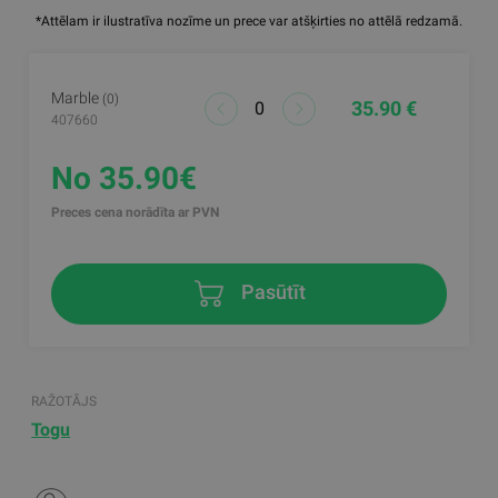
*Attēlam ir ilustratīva nozīme un prece var atšķirties no attēlā redzamā.
Marble
(0)
35.90 €
407660
No 35.90€
Preces cena norādīta ar PVN
Pasūtīt
RAŽOTĀJS
Togu