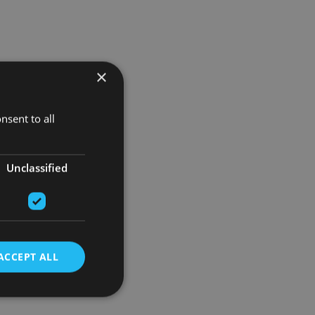
×
nsent to all
Unclassified
ACCEPT ALL