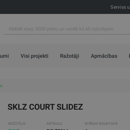
Serviss 
jumi
Visi projekti
Ražotāji
Apmācības
ez
SKLZ COURT SLIDEZ
RAŽOTĀJS
ARTIKULS
IR RĪGAS NOLIKTAVĀ: