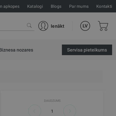
un apkopes
Katalogi
Blogs
Par mums
Kontakti
LV
Ienākt
Biznesa nozares
Servisa pieteikums
DAUDZUMS