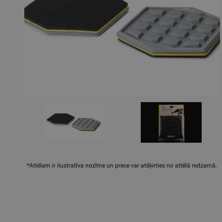
*Attēlam ir ilustratīva nozīme un prece var atšķirties no attēlā redzamā.