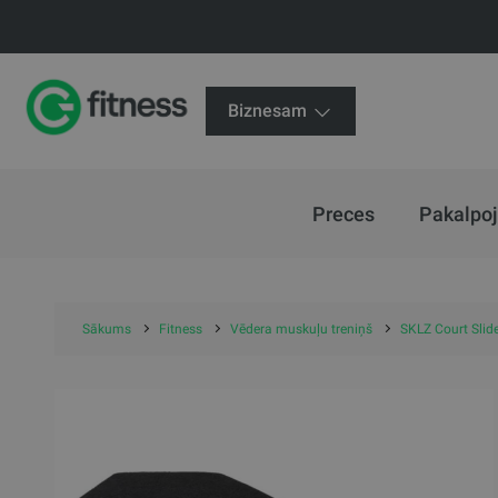
Biznesam
Preces
Pakalpo
Sākums
Fitness
Vēdera muskuļu treniņš
SKLZ Court Slid