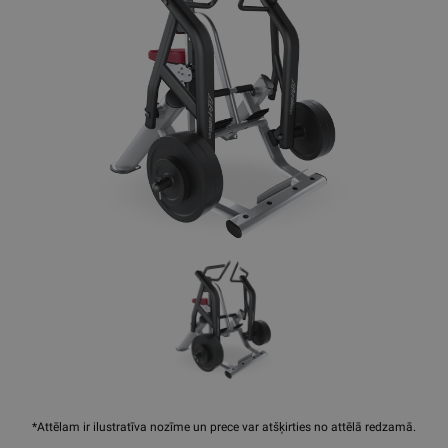
*Attēlam ir ilustratīva nozīme un prece var atšķirties no attēlā redzamā.