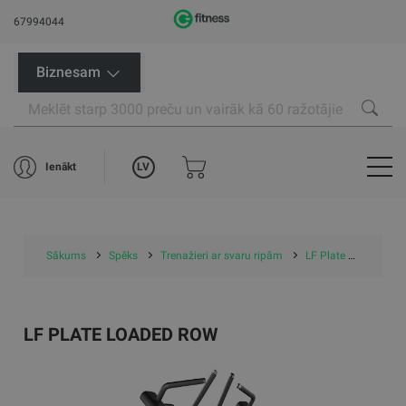
67994044
Biznesam
LV
Ienākt
Sākums
Spēks
Trenažieri ar svaru ripām
LF Plate Loaded Row
LF PLATE LOADED ROW