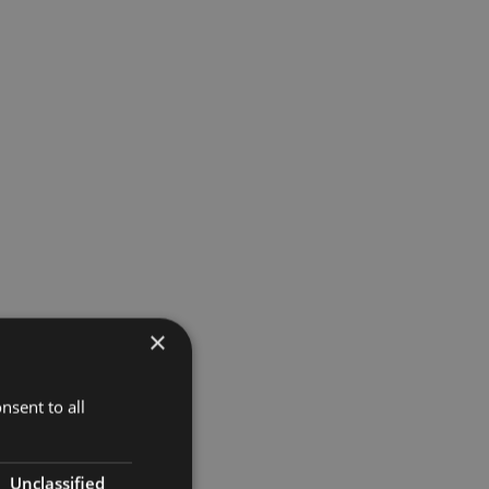
×
nsent to all
Unclassified