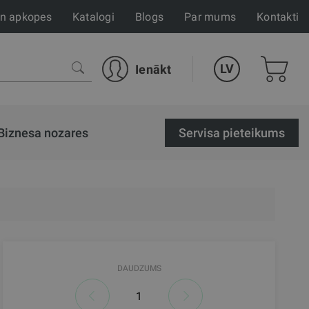
un apkopes
Katalogi
Blogs
Par mums
Kontakti
LV
Ienākt
Biznesa nozares
Servisa pieteikums
DAUDZUMS