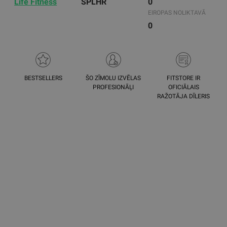
Life Fitness
SPLHR
0
EIROPAS NOLIKTAVĀ
0
BESTSELLERS
ŠO ZĪMOLU IZVĒLAS
FITSTORE IR
PROFESIONĀĻI
OFICIĀLAIS
RAŽOTĀJA DĪLERIS