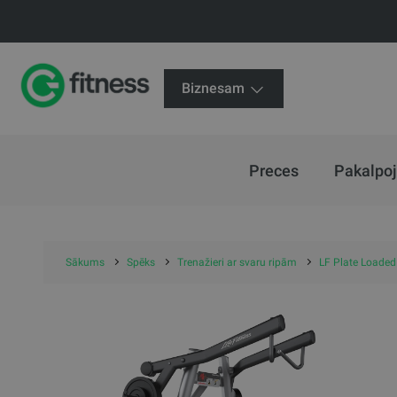
Biznesam
Preces
Pakalpo
Sākums
Spēks
Trenažieri ar svaru ripām
LF Plate Loade