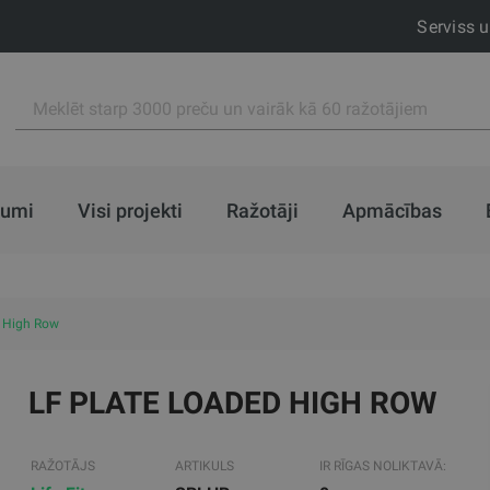
Serviss 
jumi
Visi projekti
Ražotāji
Apmācības
d High Row
LF PLATE LOADED HIGH ROW
RAŽOTĀJS
ARTIKULS
IR RĪGAS NOLIKTAVĀ: