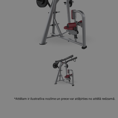
*Attēlam ir ilustratīva nozīme un prece var atšķirties no attēlā redzamā.