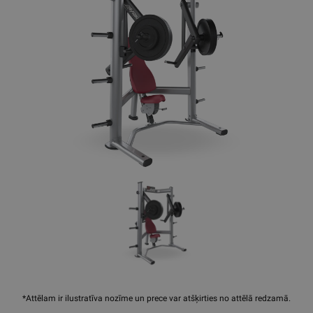
*Attēlam ir ilustratīva nozīme un prece var atšķirties no attēlā redzamā.