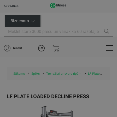
67994044
Biznesam
LV
Ienākt
Sākums
Spēks
Trenažieri ar svaru ripām
LF Plate Loaded Decline Press
LF PLATE LOADED DECLINE PRESS