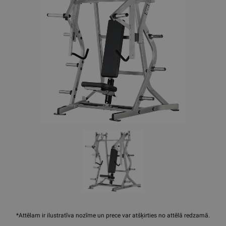
*Attēlam ir ilustratīva nozīme un prece var atšķirties no attēlā redzamā.