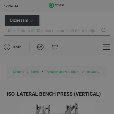
67994044
Biznesam
LV
Ienākt
Sākums
Spēks
Trenažieri ar svaru ripām
Iso-Lateral Bench Press (Vertical)
ISO-LATERAL BENCH PRESS (VERTICAL)