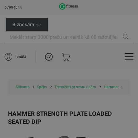
67994044
Biznesam
LV
Ienākt
Sākums
Spēks
Trenažieri ar svaru ripām
Hammer Strength Plate Loaded Seated Dip
HAMMER STRENGTH PLATE LOADED
SEATED DIP