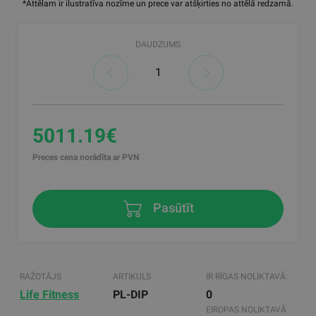
*Attēlam ir ilustratīva nozīme un prece var atšķirties no attēlā redzamā.
DAUDZUMS
5011.19€
Preces cena norādīta ar PVN
Pasūtīt
RAŽOTĀJS
ARTIKULS
IR RĪGAS NOLIKTAVĀ:
Life Fitness
PL-DIP
0
EIROPAS NOLIKTAVĀ