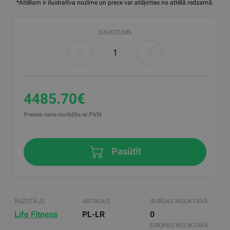
*Attēlam ir ilustratīva nozīme un prece var atšķirties no attēlā redzamā.
DAUDZUMS
4485.70€
Preces cena norādīta ar PVN
Pasūtīt
RAŽOTĀJS
ARTIKULS
IR RĪGAS NOLIKTAVĀ:
Life Fitness
PL-LR
0
EIROPAS NOLIKTAVĀ