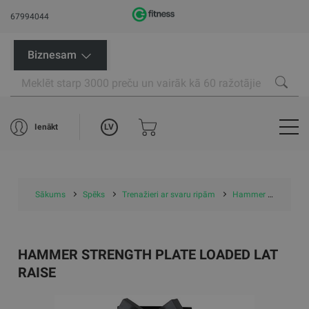
67994044
Biznesam
LV
Ienākt
Sākums
Spēks
Trenažieri ar svaru ripām
Hammer Strength Plate Loaded Lat Raise
HAMMER STRENGTH PLATE LOADED LAT
RAISE