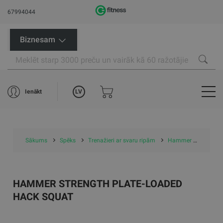
67994044
Biznesam
LV
Ienākt
Sākums
Spēks
Trenažieri ar svaru ripām
Hammer Strength Plate-loaded Hack Squat
HAMMER STRENGTH PLATE-LOADED
HACK SQUAT