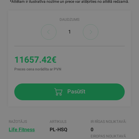
*Attēlam ir ilustratīva nozīme un prece var atšķirties no attēlā redzamā.
DAUDZUMS
11657.42€
Preces cena norādīta ar PVN
Pasūtīt
RAŽOTĀJS
ARTIKULS
IR RĪGAS NOLIKTAVĀ:
Life Fitness
PL-HSQ
0
EIROPAS NOLIKTAVĀ