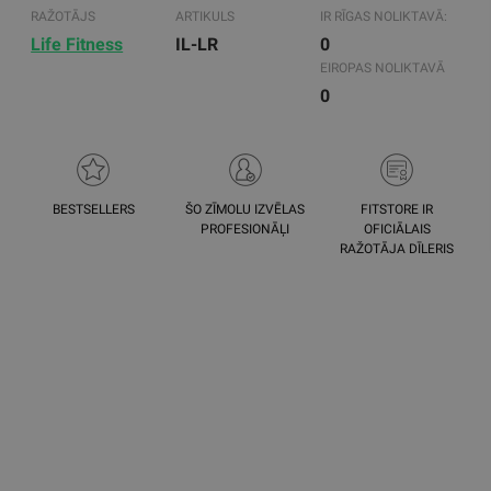
RAŽOTĀJS
ARTIKULS
IR RĪGAS NOLIKTAVĀ:
Life Fitness
IL-LR
0
EIROPAS NOLIKTAVĀ
0
BESTSELLERS
ŠO ZĪMOLU IZVĒLAS
FITSTORE IR
PROFESIONĀĻI
OFICIĀLAIS
RAŽOTĀJA DĪLERIS