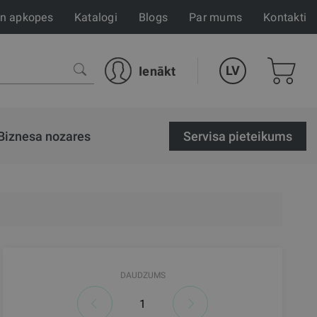
un apkopes
Katalogi
Blogs
Par mums
Kontakti
LV
Ienākt
Biznesa nozares
Servisa pieteikums
DAUDZUMS