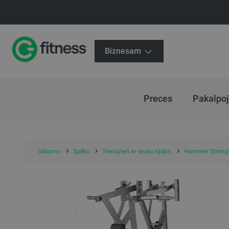
Biznesam
Preces
Pakalpo
Sākums
Spēks
Trenažieri ar svaru ripām
Hammer Strengt