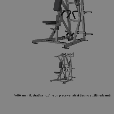
*Attēlam ir ilustratīva nozīme un prece var atšķirties no attēlā redzamā.