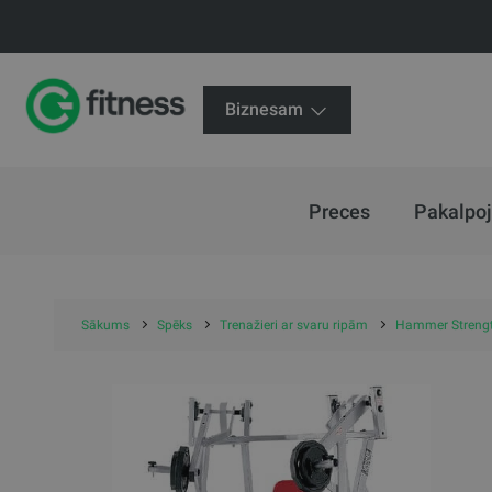
Biznesam
Preces
Pakalpo
Sākums
Spēks
Trenažieri ar svaru ripām
Hammer Strength