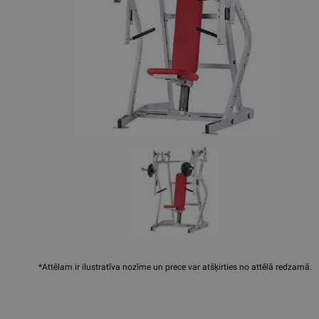
*Attēlam ir ilustratīva nozīme un prece var atšķirties no attēlā redzamā.