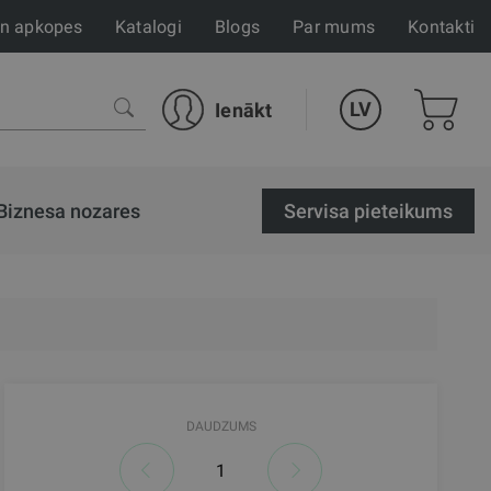
un apkopes
Katalogi
Blogs
Par mums
Kontakti
LV
Ienākt
Biznesa nozares
Servisa pieteikums
DAUDZUMS