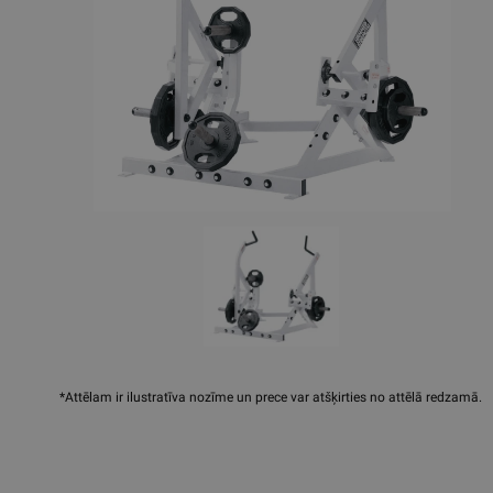
*Attēlam ir ilustratīva nozīme un prece var atšķirties no attēlā redzamā.