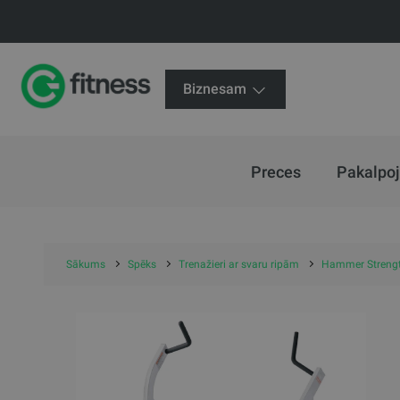
Biznesam
Preces
Pakalpo
Sākums
Spēks
Trenažieri ar svaru ripām
Hammer Strengt