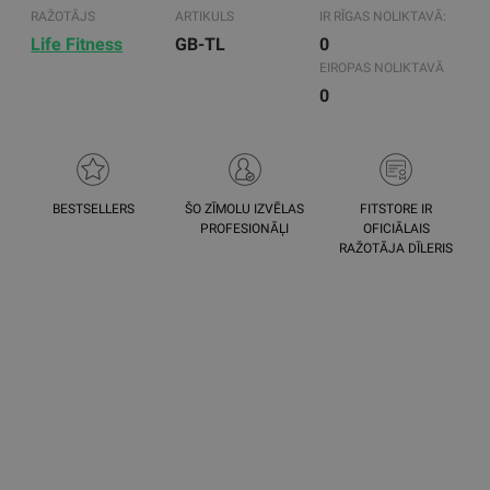
RAŽOTĀJS
ARTIKULS
IR RĪGAS NOLIKTAVĀ:
Life Fitness
GB-TL
0
EIROPAS NOLIKTAVĀ
0
BESTSELLERS
ŠO ZĪMOLU IZVĒLAS
FITSTORE IR
PROFESIONĀĻI
OFICIĀLAIS
RAŽOTĀJA DĪLERIS