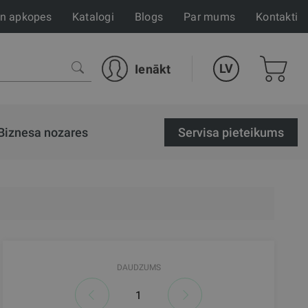
un apkopes
Katalogi
Blogs
Par mums
Kontakti
LV
Ienākt
Biznesa nozares
Servisa pieteikums
DAUDZUMS