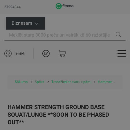
67994044
Biznesam
LV
Ienākt
Sākums
Spēks
Trenažieri ar svaru ripām
Hammer Strength Ground Base Squat/Lunge **Soon to be Phased Out**
HAMMER STRENGTH GROUND BASE
SQUAT/LUNGE **SOON TO BE PHASED
OUT**