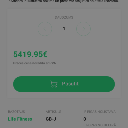
*Attēlam ir ilustratīva nozīme un prece var atšķirties no attēlā redzamā.
DAUDZUMS
5419.95€
Preces cena norādīta ar PVN
Pasūtīt
RAŽOTĀJS
ARTIKULS
IR RĪGAS NOLIKTAVĀ:
Life Fitness
GB-J
0
EIROPAS NOLIKTAVĀ