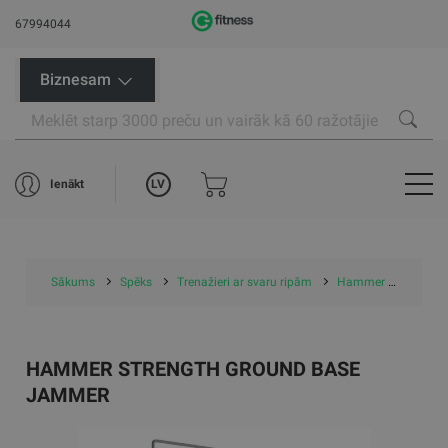
67994044
Biznesam
LV
Ienākt
Sākums
Spēks
Trenažieri ar svaru ripām
Hammer Strength Ground Base Jammer
HAMMER STRENGTH GROUND BASE
JAMMER