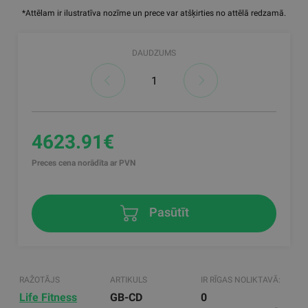
*Attēlam ir ilustratīva nozīme un prece var atšķirties no attēlā redzamā.
DAUDZUMS
4623.91€
Preces cena norādīta ar PVN
Pasūtīt
RAŽOTĀJS
ARTIKULS
IR RĪGAS NOLIKTAVĀ:
Life Fitness
GB-CD
0