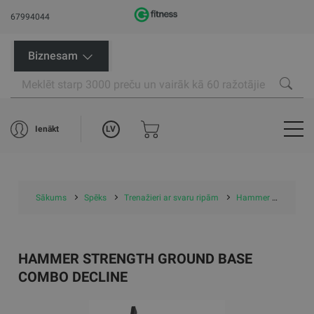
67994044
Biznesam
LV
Ienākt
Sākums
Spēks
Trenažieri ar svaru ripām
Hammer Strength Ground Base Combo Decline
HAMMER STRENGTH GROUND BASE
COMBO DECLINE