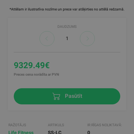
*Attēlam ir ilustratīva nozīme un prece var atšķirties no attēlā redzamā.
DAUDZUMS
9329.49€
Preces cena norādīta ar PVN
Pasūtīt
RAŽOTĀJS
ARTIKULS
IR RĪGAS NOLIKTAVĀ:
Life Fitness
SS-LC
0