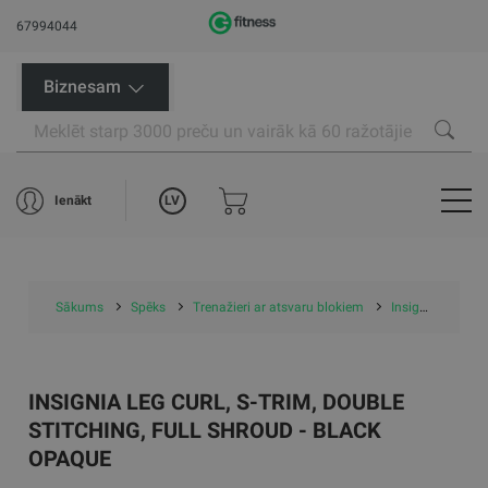
67994044
Biznesam
LV
Ienākt
Sākums
Spēks
Trenažieri ar atsvaru blokiem
Insignia Leg Curl, S-Trim, Double Stitching, Full Shroud - Black Opaque
INSIGNIA LEG CURL, S-TRIM, DOUBLE
STITCHING, FULL SHROUD - BLACK
OPAQUE