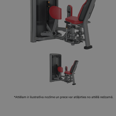
*Attēlam ir ilustratīva nozīme un prece var atšķirties no attēlā redzamā.