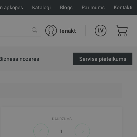
un apkopes
Katalogi
Blogs
Par mums
Kontakti
LV
Ienākt
Biznesa nozares
Servisa pieteikums
DAUDZUMS