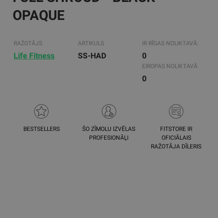
OPAQUE
RAŽOTĀJS
ARTIKULS
IR RĪGAS NOLIKTAVĀ:
Life Fitness
SS-HAD
0
EIROPAS NOLIKTAVĀ
0
BESTSELLERS
ŠO ZĪMOLU IZVĒLAS
FITSTORE IR
PROFESIONĀĻI
OFICIĀLAIS
RAŽOTĀJA DĪLERIS