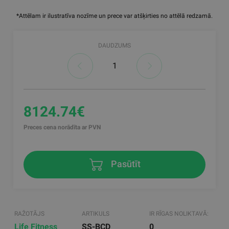
*Attēlam ir ilustratīva nozīme un prece var atšķirties no attēlā redzamā.
DAUDZUMS
8124.74€
Preces cena norādīta ar PVN
Pasūtīt
RAŽOTĀJS
ARTIKULS
IR RĪGAS NOLIKTAVĀ:
Life Fitness
SS-BCD
0