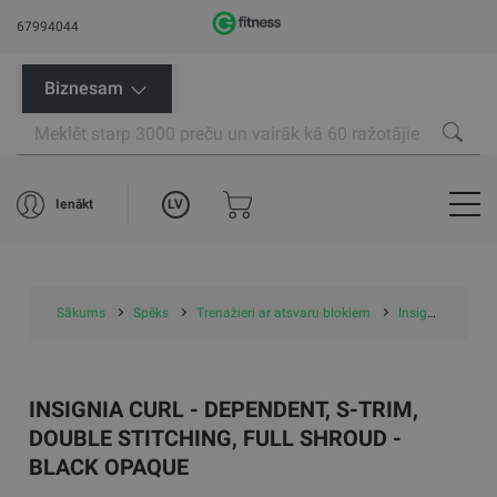
67994044
Biznesam
LV
Ienākt
Sākums
Spēks
Trenažieri ar atsvaru blokiem
Insignia Curl - Dependent, S-Trim, Double Stitching, Full Shroud - Black Opaque
INSIGNIA CURL - DEPENDENT, S-TRIM,
DOUBLE STITCHING, FULL SHROUD -
BLACK OPAQUE