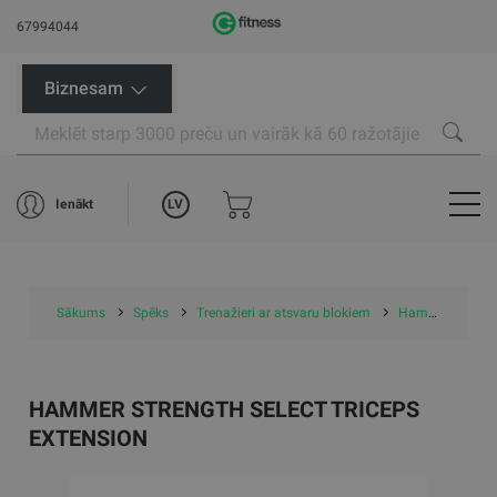
67994044
Biznesam
LV
Ienākt
Sākums
Spēks
Trenažieri ar atsvaru blokiem
Hammer Strength Select Triceps Extension
HAMMER STRENGTH SELECT TRICEPS
EXTENSION