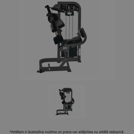
*Attēlam ir ilustratīva nozīme un prece var atšķirties no attēlā redzamā.