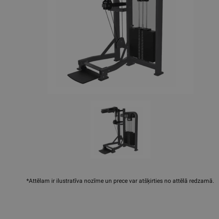
*Attēlam ir ilustratīva nozīme un prece var atšķirties no attēlā redzamā.