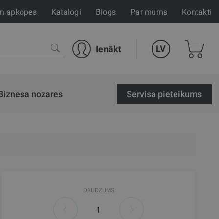
un apkopes
Katalogi
Blogs
Par mums
Kontakti
LV
Ienākt
Biznesa nozares
Servisa pieteikums
DAUDZUMS