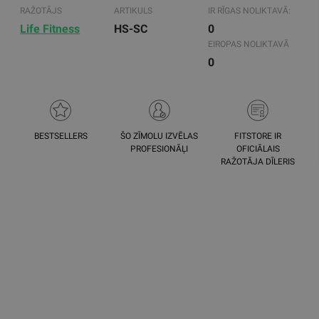
RAŽOTĀJS
ARTIKULS
IR RĪGAS NOLIKTAVĀ:
Life Fitness
HS-SC
0
EIROPAS NOLIKTAVĀ
0
BESTSELLERS
ŠO ZĪMOLU IZVĒLAS
FITSTORE IR
PROFESIONĀĻI
OFICIĀLAIS
RAŽOTĀJA DĪLERIS