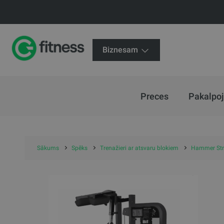
Biznesam
Preces
Pakalpo
Sākums
Spēks
Trenažieri ar atsvaru blokiem
Hammer Stre