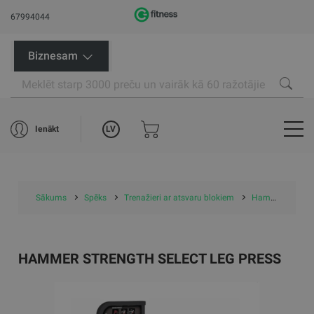
67994044
Biznesam
LV
Ienākt
Sākums
Spēks
Trenažieri ar atsvaru blokiem
Hammer Strength Select Leg Press
HAMMER STRENGTH SELECT LEG PRESS