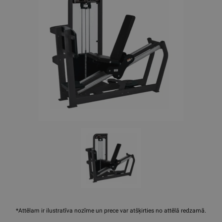
*Attēlam ir ilustratīva nozīme un prece var atšķirties no attēlā redzamā.