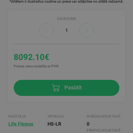
*Attēlam ir ilustratīva nozīme un prece var atšķirties no attēlā redzamā.
DAUDZUMS
8092.10€
Preces cena norādīta ar PVN
Pasūtīt
RAŽOTĀJS
ARTIKULS
IR RĪGAS NOLIKTAVĀ:
Life Fitness
HS-LR
0
EIROPAS NOLIKTAVĀ