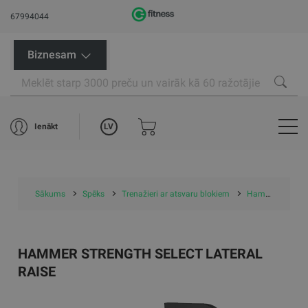
67994044
Biznesam
LV
Ienākt
Sākums
Spēks
Trenažieri ar atsvaru blokiem
Hammer Strength Select Lateral Raise
HAMMER STRENGTH SELECT LATERAL
RAISE