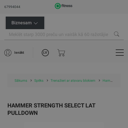
67994044
Biznesam
LV
Ienākt
Sākums
Spēks
Trenažieri ar atsvaru blokiem
Hammer Strength Select Lat Pulldown
HAMMER STRENGTH SELECT LAT
PULLDOWN