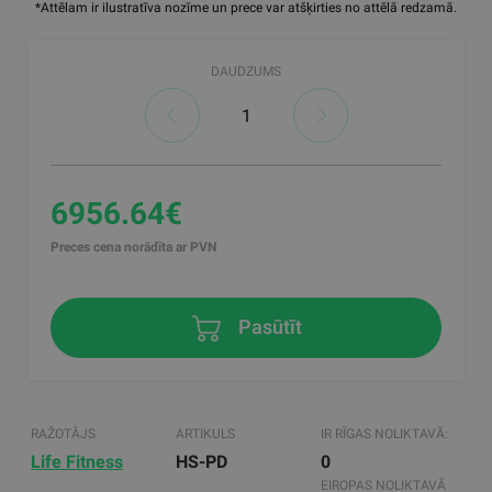
*Attēlam ir ilustratīva nozīme un prece var atšķirties no attēlā redzamā.
DAUDZUMS
6956.64€
Preces cena norādīta ar PVN
Pasūtīt
RAŽOTĀJS
ARTIKULS
IR RĪGAS NOLIKTAVĀ:
Life Fitness
HS-PD
0
EIROPAS NOLIKTAVĀ