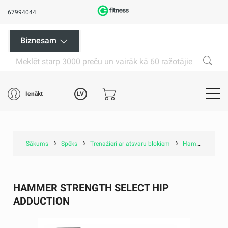
67994044
Biznesam
LV
Ienākt
Sākums
Spēks
Trenažieri ar atsvaru blokiem
Hammer Strength Select Hip Adduction
HAMMER STRENGTH SELECT HIP
ADDUCTION