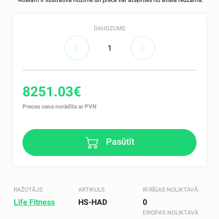
*Attēlam ir ilustratīva nozīme un prece var atšķirties no attēlā redzamā.
DAUDZUMS
8251.03€
Preces cena norādīta ar PVN
Pasūtīt
RAŽOTĀJS
ARTIKULS
IR RĪGAS NOLIKTAVĀ:
Life Fitness
HS-HAD
0
EIROPAS NOLIKTAVĀ