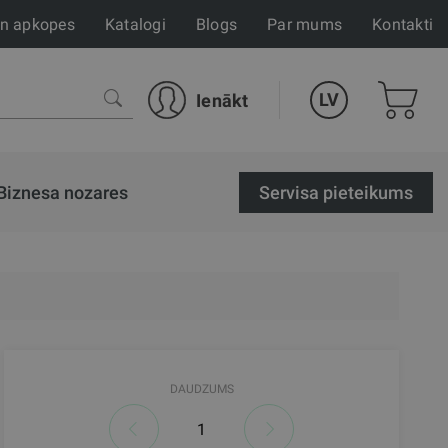
un apkopes
Katalogi
Blogs
Par mums
Kontakti
LV
Ienākt
Biznesa nozares
Servisa pieteikums
DAUDZUMS