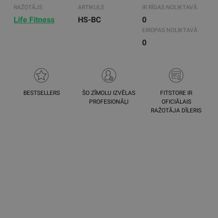
RAŽOTĀJS
ARTIKULS
IR RĪGAS NOLIKTAVĀ:
Life Fitness
HS-BC
0
EIROPAS NOLIKTAVĀ
0
BESTSELLERS
ŠO ZĪMOLU IZVĒLAS
FITSTORE IR
PROFESIONĀĻI
OFICIĀLAIS
RAŽOTĀJA DĪLERIS