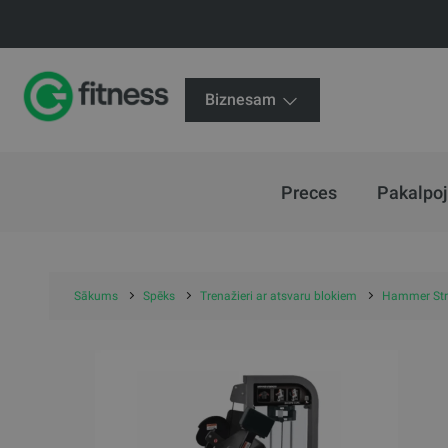
Biznesam
Preces
Pakalpo
Sākums
Spēks
Trenažieri ar atsvaru blokiem
Hammer Stre