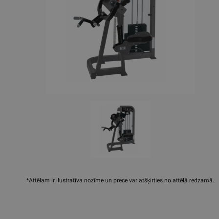
*Attēlam ir ilustratīva nozīme un prece var atšķirties no attēlā redzamā.