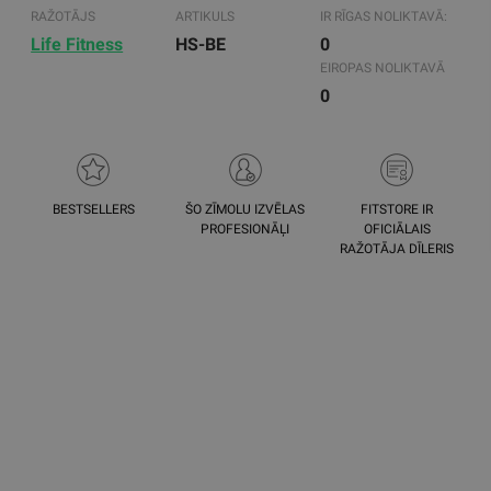
RAŽOTĀJS
ARTIKULS
IR RĪGAS NOLIKTAVĀ:
Life Fitness
HS-BE
0
EIROPAS NOLIKTAVĀ
0
BESTSELLERS
ŠO ZĪMOLU IZVĒLAS
FITSTORE IR
PROFESIONĀĻI
OFICIĀLAIS
RAŽOTĀJA DĪLERIS