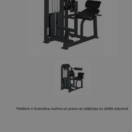
*Attēlam ir ilustratīva nozīme un prece var atšķirties no attēlā redzamā.