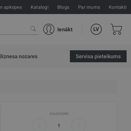
un apkopes
Katalogi
Blogs
Par mums
Kontakti
LV
Ienākt
Biznesa nozares
Servisa pieteikums
DAUDZUMS