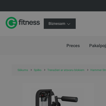
Biznesam
Preces
Pakalpo
Sākums
Spēks
Trenažieri ar atsvaru blokiem
Hammer Stre