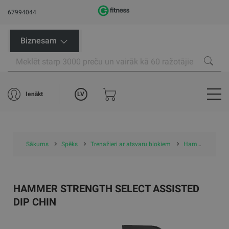
67994044
Biznesam
LV
Ienākt
Sākums
Spēks
Trenažieri ar atsvaru blokiem
Hammer Strength Select Assisted Dip Chin
HAMMER STRENGTH SELECT ASSISTED
DIP CHIN