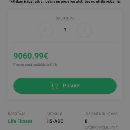
*Attēlam ir ilustratīva nozīme un prece var atšķirties no attēlā redzamā.
DAUDZUMS
9060.99€
Preces cena norādīta ar PVN
Pasūtīt
RAŽOTĀJS
ARTIKULS
IR RĪGAS NOLIKTAVĀ:
Life Fitness
HS-ADC
0
EIROPAS NOLIKTAVĀ