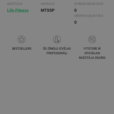
RAŽOTĀJS
ARTIKULS
IR RĪGAS NOLIKTAVĀ:
Life Fitness
MTSSP
0
EIROPAS NOLIKTAVĀ
0
BESTSELLERS
ŠO ZĪMOLU IZVĒLAS
FITSTORE IR
PROFESIONĀĻI
OFICIĀLAIS
RAŽOTĀJA DĪLERIS