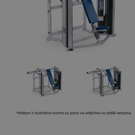
*Attēlam ir ilustratīva nozīme un prece var atšķirties no attēlā redzamā.