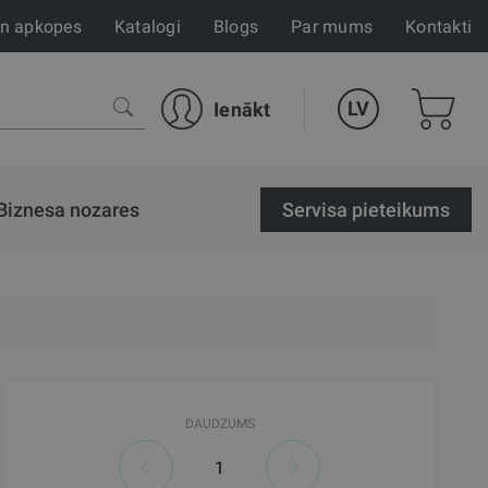
un apkopes
Katalogi
Blogs
Par mums
Kontakti
LV
Ienākt
Biznesa nozares
Servisa pieteikums
DAUDZUMS