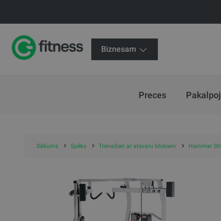
Biznesam
Preces
Pakalpo
Sākums
Spēks
Trenažieri ar atsvaru blokiem
Hammer Str