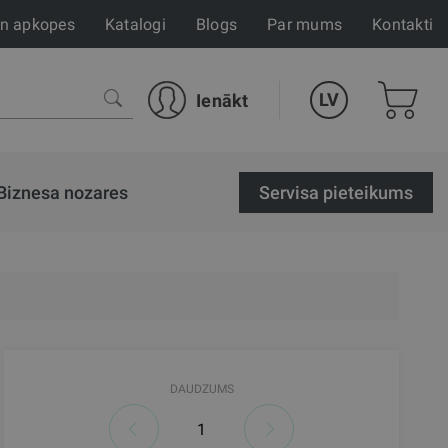
un apkopes
Katalogi
Blogs
Par mums
Kontakti
LV
Ienākt
Biznesa nozares
Servisa pieteikums
DAUDZUMS