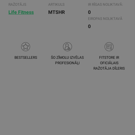
RAŽOTĀJS
ARTIKULS
IR RĪGAS NOLIKTAVĀ:
Life Fitness
MTSHR
0
EIROPAS NOLIKTAVĀ
0
BESTSELLERS
ŠO ZĪMOLU IZVĒLAS
FITSTORE IR
PROFESIONĀĻI
OFICIĀLAIS
RAŽOTĀJA DĪLERIS