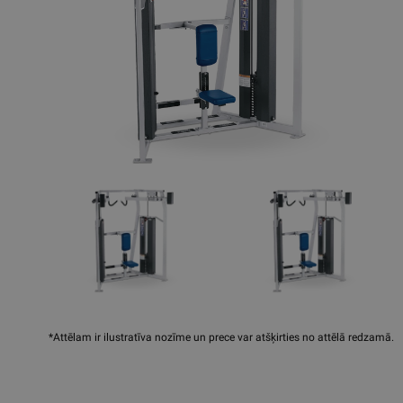
*Attēlam ir ilustratīva nozīme un prece var atšķirties no attēlā redzamā.