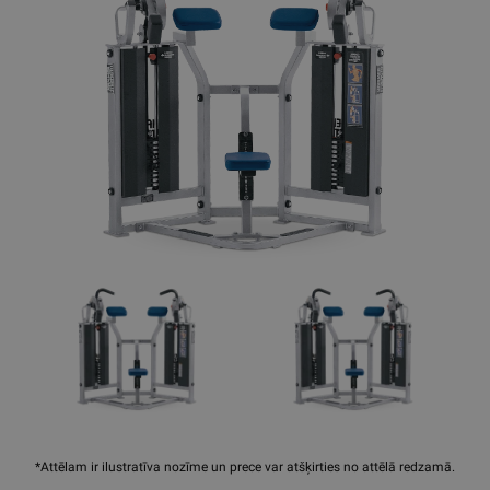
*Attēlam ir ilustratīva nozīme un prece var atšķirties no attēlā redzamā.