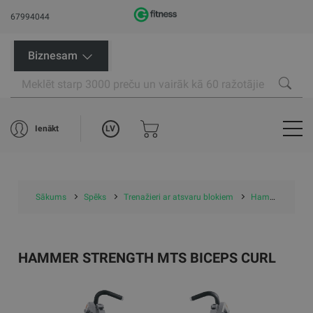
67994044
Biznesam
LV
Ienākt
Sākums
Spēks
Trenažieri ar atsvaru blokiem
Hammer Strength MTS Biceps Curl
HAMMER STRENGTH MTS BICEPS CURL