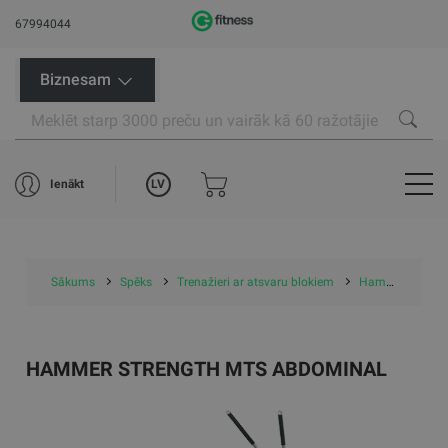
67994044
Biznesam
LV
Ienākt
Sākums
Spēks
Trenažieri ar atsvaru blokiem
Hammer Strength MTS Abdominal
HAMMER STRENGTH MTS ABDOMINAL