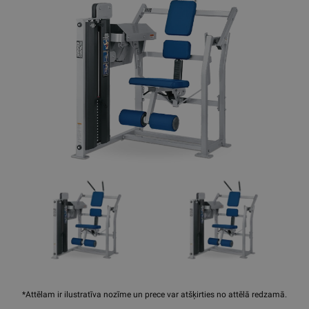
*Attēlam ir ilustratīva nozīme un prece var atšķirties no attēlā redzamā.