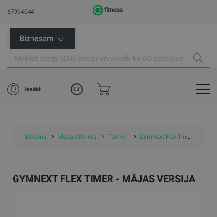
67994044
Biznesam
LV
Ienākt
Sākums
Viedais fitness
Taimeri
GymNext Flex Timer - mājas versija
GYMNEXT FLEX TIMER - MĀJAS VERSIJA