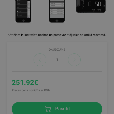
*Attēlam ir ilustratīva nozīme un prece var atšķirties no attēlā redzamā.
DAUDZUMS
251.92€
Preces cena norādīta ar PVN
Pasūtīt