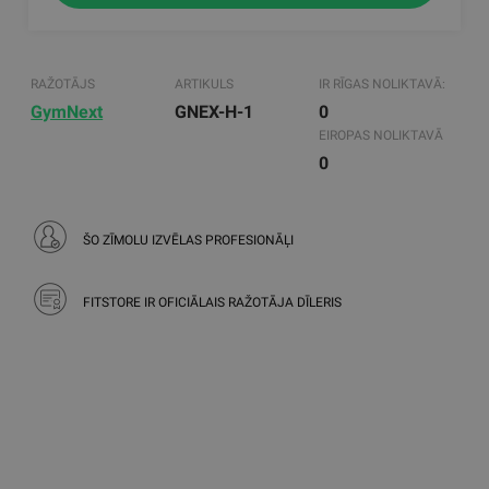
RAŽOTĀJS
ARTIKULS
IR RĪGAS NOLIKTAVĀ:
GymNext
GNEX-H-1
0
EIROPAS NOLIKTAVĀ
0
ŠO ZĪMOLU IZVĒLAS PROFESIONĀĻI
FITSTORE IR OFICIĀLAIS RAŽOTĀJA DĪLERIS