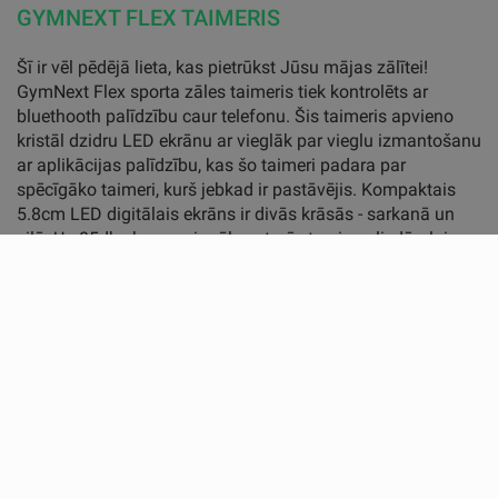
GYMNEXT FLEX TAIMERIS
Šī ir vēl pēdējā lieta, kas pietrūkst Jūsu mājas zālītei!
GymNext Flex sporta zāles taimeris tiek kontrolēts ar
bluethooth palīdzību caur telefonu. Šis taimeris apvieno
kristāl dzidru LED ekrānu ar vieglāk par vieglu izmantošanu
ar aplikācijas palīdzību, kas šo taimeri padara par
spēcīgāko taimeri, kurš jebkad ir pastāvējis. Kompaktais
5.8cm LED digitālais ekrāns ir divās krāsās - sarkanā un
zilā. Un 85db skaņas signāls uzturēs treniņu sliedēs, lai
nekas netiktu izpildīts par maz vai arī par ilgu. Bluetooth
savienojums strādā līdz pat 30 metru attālumam, kas
nozīmē, ka Jūs nēesat piesieti pie vienas vietas. Mēs
sapratām, ka izmantot telefonu ir daudz patīkamāk, nekā
pulti, jo pults parasti kaut kur nozūd.