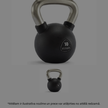
*Attēlam ir ilustratīva nozīme un prece var atšķirties no attēlā redzamā.