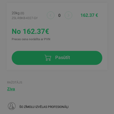
20kg
(0)
162.37 €
ZSL-RBKB-4327-GY
No 162.37€
Preces cena norādīta ar PVN
Pasūtīt
RAŽOTĀJS
Ziva
ŠO ZĪMOLU IZVĒLAS PROFESIONĀĻI