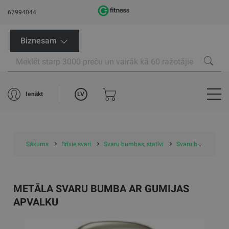
67994044
Biznesam
LV
Ienākt
Sākums
Brīvie svari
Svaru bumbas, statīvi
Svaru bumbas
METĀLA SVARU BUMBA AR GUMIJAS
APVALKU