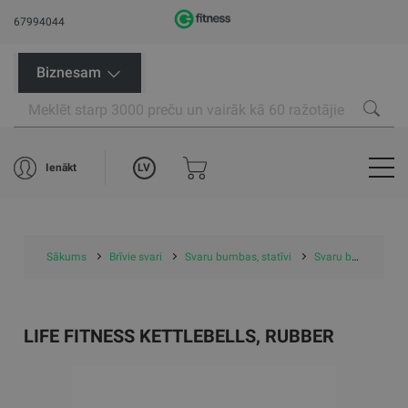
67994044
Biznesam
LV
Ienākt
Sākums
Brīvie svari
Svaru bumbas, statīvi
Svaru bumbas
LIFE FITNESS KETTLEBELLS, RUBBER