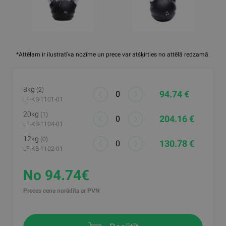
*Attēlam ir ilustratīva nozīme un prece var atšķirties no attēlā redzamā.
8kg
(2)
94.74 €
LF-KB-1101-01
20kg
(1)
204.16 €
LF-KB-1104-01
12kg
(0)
130.78 €
LF-KB-1102-01
No 94.74€
Preces cena norādīta ar PVN