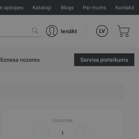
un apkopes
Katalogi
Blogs
Par mums
Kontakti
LV
Ienākt
Biznesa nozares
Servisa pieteikums
DAUDZUMS