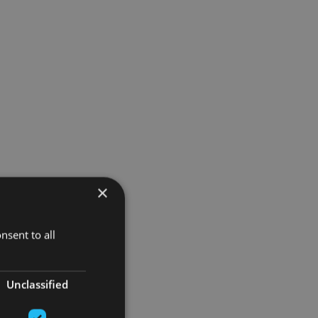
×
nsent to all
Unclassified