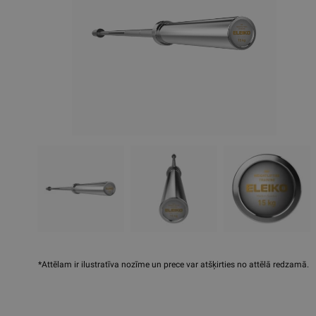
*Attēlam ir ilustratīva nozīme un prece var atšķirties no attēlā redzamā.