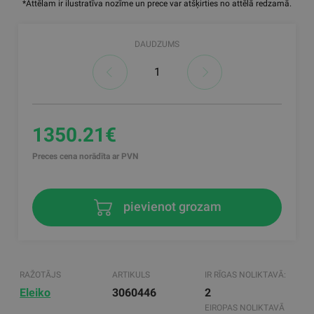
*Attēlam ir ilustratīva nozīme un prece var atšķirties no attēlā redzamā.
DAUDZUMS
1350.21€
Preces cena norādīta ar PVN
pievienot grozam
RAŽOTĀJS
ARTIKULS
IR RĪGAS NOLIKTAVĀ:
Eleiko
3060446
2
EIROPAS NOLIKTAVĀ