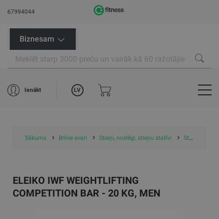
67994044
Biznesam
LV
Ienākt
Sākums
Brīvie svari
Stieņi, noslēgi, stieņu statīvi
Stieņi
Ele
ELEIKO IWF WEIGHTLIFTING
COMPETITION BAR - 20 KG, MEN