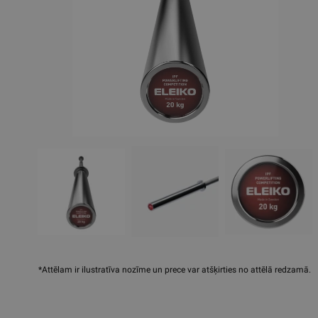
*Attēlam ir ilustratīva nozīme un prece var atšķirties no attēlā redzamā.