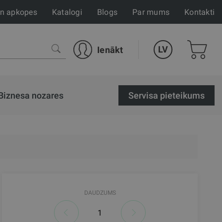
un apkopes
Katalogi
Blogs
Par mums
Kontakti
LV
Ienākt
Biznesa nozares
Servisa pieteikums
DAUDZUMS