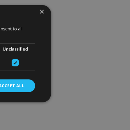
×
nsent to all
Unclassified
ACCEPT ALL