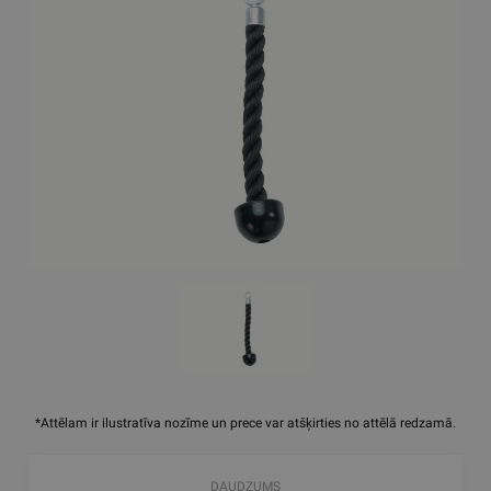
*Attēlam ir ilustratīva nozīme un prece var atšķirties no attēlā redzamā.
DAUDZUMS