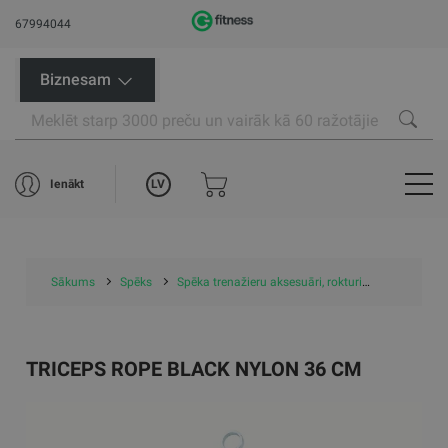
67994044
Biznesam
LV
Ienākt
Sākums
Spēks
Spēka trenažieru aksesuāri, rokturi
Triceps ro
TRICEPS ROPE BLACK NYLON 36 CM