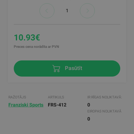
10.93€
Preces cena norādīta ar PVN
Pasūtīt
RAŽOTĀJS
ARTIKULS
IR RĪGAS NOLIKTAVĀ:
Franziski Sports
FRS-412
0
EIROPAS NOLIKTAVĀ
0