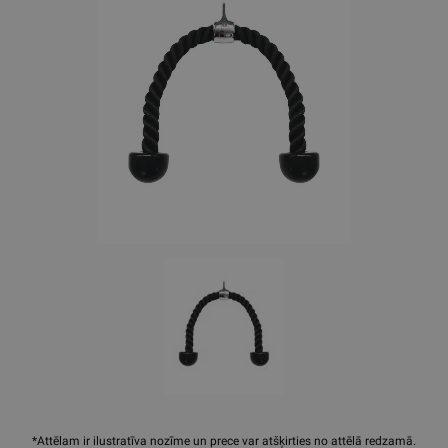
*Attēlam ir ilustratīva nozīme un prece var atšķirties no attēlā redzamā.