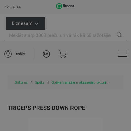
67994044
Biznesam
LV
Ienākt
Sākums
Spēks
Spēka trenažieru aksesuāri, rokturi
Triceps pr
TRICEPS PRESS DOWN ROPE