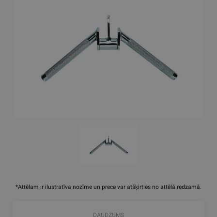
*Attēlam ir ilustratīva nozīme un prece var atšķirties no attēlā redzamā.
DAUDZUMS