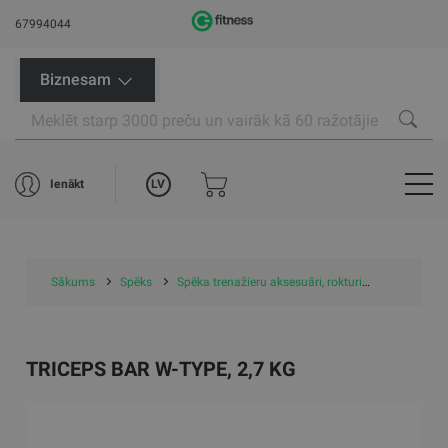
67994044
Biznesam
LV
Ienākt
Sākums
Spēks
Spēka trenažieru aksesuāri, rokturi
Triceps bar
TRICEPS BAR W-TYPE, 2,7 KG