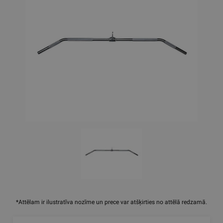
*Attēlam ir ilustratīva nozīme un prece var atšķirties no attēlā redzamā.