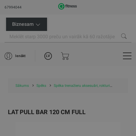
67994044
Biznesam
LV
Ienākt
Sākums
Spēks
Spēka trenažieru aksesuāri, rokturi
Lat pull ba
LAT PULL BAR 120 CM FULL