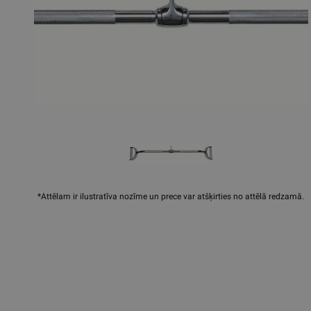
*Attēlam ir ilustratīva nozīme un prece var atšķirties no attēlā redzamā.