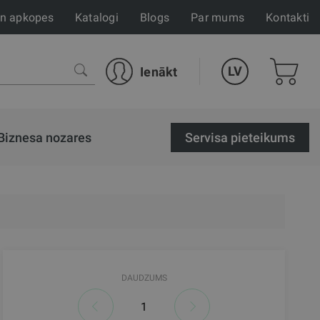
un apkopes
Katalogi
Blogs
Par mums
Kontakti
LV
Ienākt
Biznesa nozares
Servisa pieteikums
DAUDZUMS