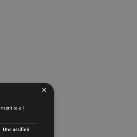
×
nsent to all
Unclassified