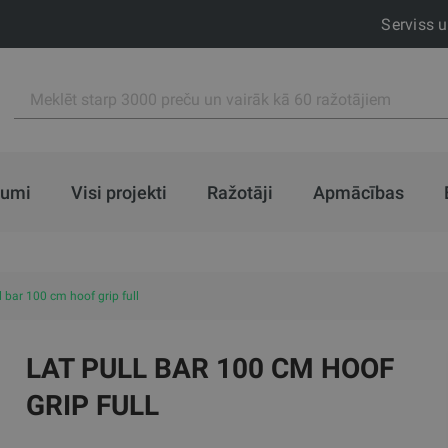
Serviss 
jumi
Visi projekti
Ražotāji
Apmācības
l bar 100 cm hoof grip full
LAT PULL BAR 100 CM HOOF
GRIP FULL